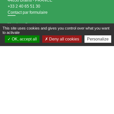
44830 Brains - FRANCE
+33 2 40 65 51 30
Contact par formulaire
Horaires d'ouverture:
This site uses cookies and gives you control over what you want
to activate
Lundi : 14h - 17h
OK, accept all
Deny all cookies
Personalize
Mardi : 8h30 - 13h / 14h - 17h
Mercredi : 8h30 - 13h
Jeudi : 8h30 - 13h
Vendredi : 8h30 - 13h / 14h - 17h
Accueil téléphonique
du lundi au vendredi de
8h30 à 13h et de 14h à 17h
Liens