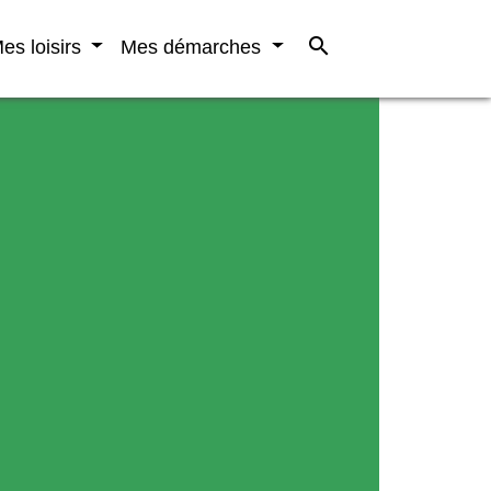
search
es loisirs
Mes démarches