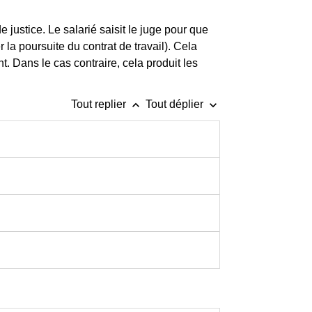
e justice. Le salarié saisit le juge pour que
a poursuite du contrat de travail). Cela
nt. Dans le cas contraire, cela produit les
keyboard_arrow_up
keyboard_arrow_down
Tout replier
Tout déplier