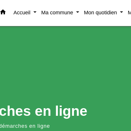
home
Accueil
Ma commune
Mon quotidien
M
ches en ligne
démarches en ligne