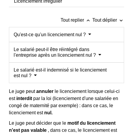
Licenciement irrégulier
keyboard_arrow_up
keyboard_arrow_down
Tout replier
Tout déplier
Qu'est-ce qu'un licenciement nul ?
Le salarié peut-il être réintégré dans
l'entreprise après un licenciement nul ?
Le salarié est-il indemnisé si le licenciement
est nul ?
Le juge peut
annuler
le licenciement lorsque celui-ci
est
interdit
par la loi (licenciement d'une salariée en
congé de maternité par exemple) : dans ce cas, le
licenciement est
nul
.
Le juge peut décider que le
motif du licenciement
n'est pas valable
, dans ce cas, le licenciement est