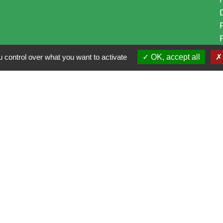
 control over what you want to activate
OK, accept all
i
alité
-
Accessibilité
-
Plan du site
-
Gestion des cookie