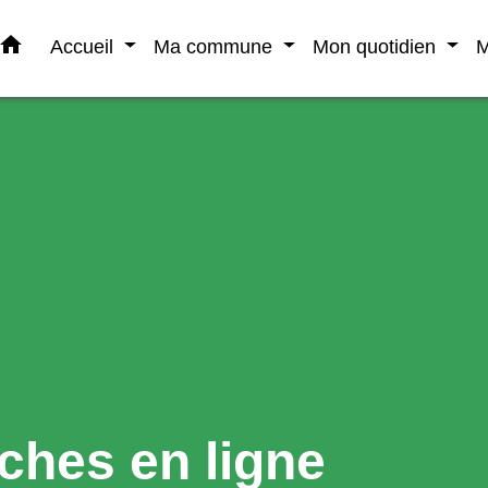
home
Accueil
Ma commune
Mon quotidien
M
ches en ligne