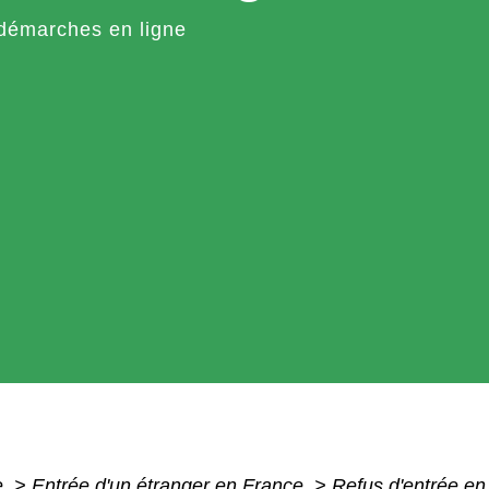
démarches en ligne
e
>
Entrée d'un étranger en France
>
Refus d'entrée en