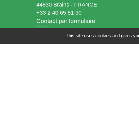
44830 Brains - FRANCE
+33 2 40 65 51 30
Contact par formulaire
This site uses cookies and gives you
Horaires d'ouverture:
Lundi : 14h - 17h
Mardi : 8h30 - 13h / 14h - 17h
Mercredi : 8h30 - 13h
Jeudi : 8h30 - 13h
Vendredi : 8h30 - 13h / 14h - 17h
Accueil téléphonique
du lundi au vendred
de 8h30 à 13h et de 14h à 17h
Mentions légales
-
Politique de confidenti