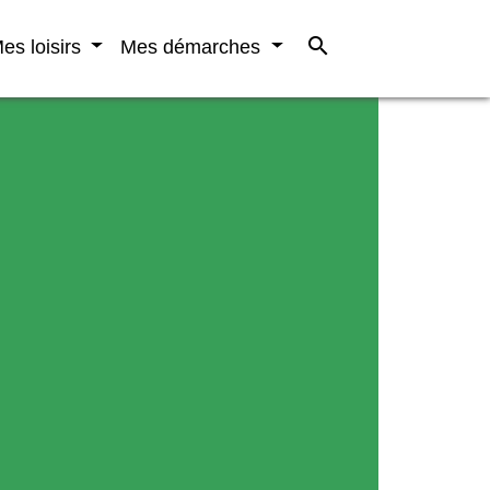
search
es loisirs
Mes démarches