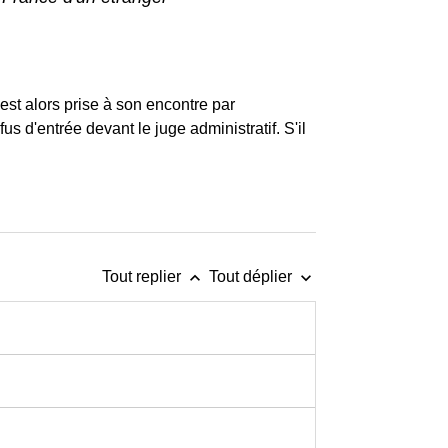
 est alors prise à son encontre par
us d'entrée devant le juge administratif. S'il
keyboard_arrow_up
keyboard_arrow_down
Tout replier
Tout déplier