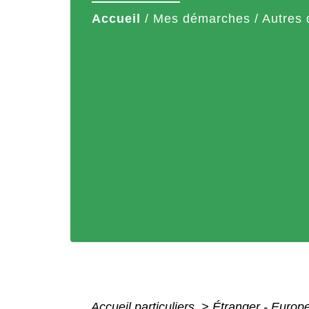
Accueil
/
Mes démarches
/
Autres 
Accueil particuliers
>
Étranger - Europ