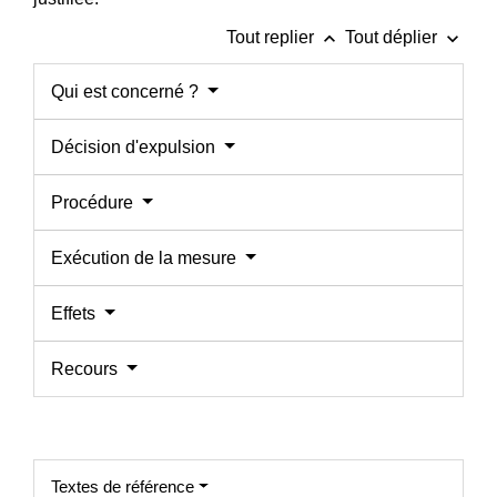
keyboard_arrow_up
keyboard_arrow_down
Tout replier
Tout déplier
Qui est concerné ?
Décision d'expulsion
Procédure
Exécution de la mesure
Effets
Recours
Textes de référence