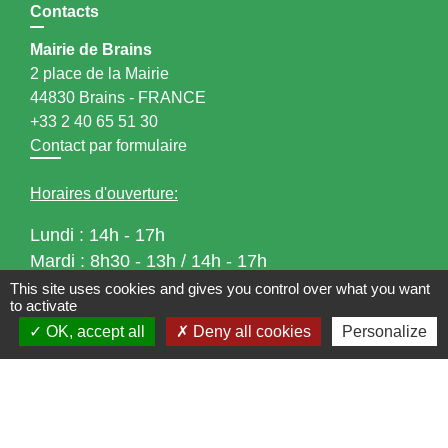
Contacts
Mairie de Brains
2 place de la Mairie
44830 Brains - FRANCE
+33 2 40 65 51 30
Contact par formulaire
Horaires d'ouverture:
Lundi : 14h - 17h
Mardi : 8h30 - 13h / 14h - 17h
Mercredi : 8h30 - 13h
This site uses cookies and gives you control over what you want
to activate
Jeudi : 8h30 - 13h
OK, accept all
Deny all cookies
Personalize
Vendredi : 8h30 - 13h / 14h - 17h
Accueil téléphonique
du lundi au vendredi de
8h30 à 13h et de 14h à 17h