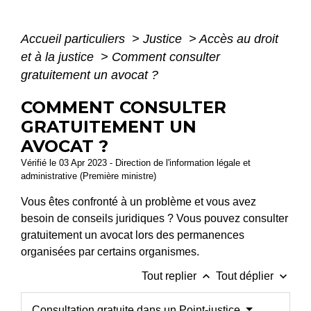
Accueil particuliers
>
Justice
>
Accès au droit
et à la justice
>
Comment consulter
gratuitement un avocat ?
COMMENT CONSULTER
GRATUITEMENT UN
AVOCAT ?
Vérifié le 03 Apr 2023 - Direction de l'information légale et
administrative (Première ministre)
Vous êtes confronté à un problème et vous avez
besoin de conseils juridiques ? Vous pouvez consulter
gratuitement un avocat lors des permanences
organisées par certains organismes.
keyboard_arrow_up
keyboard_arrow_down
Tout replier
Tout déplier
Consultation gratuite dans un Point-justice