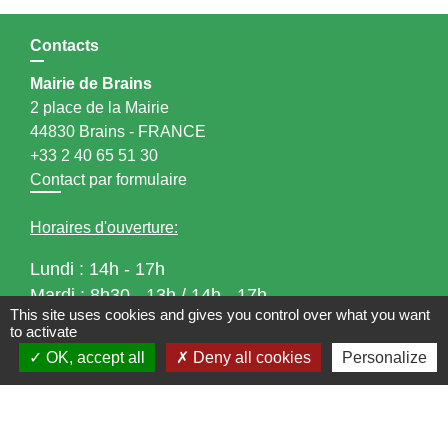
Contacts
Mairie de Brains
2 place de la Mairie
44830 Brains - FRANCE
+33 2 40 65 51 30
Contact par formulaire
Horaires d'ouverture:
Lundi : 14h - 17h
Mardi : 8h30 - 13h / 14h - 17h
This site uses cookies and gives you control over what you want
Mercredi : 8h30 - 13h
to activate
Jeudi : 8h30 - 13h
OK, accept all
Deny all cookies
Personalize
Vendredi : 8h30 - 13h / 14h - 17h
Accueil téléphonique
du lundi au vendredi de