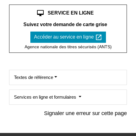
desktop_mac
SERVICE EN LIGNE
Suivez votre demande de carte grise
open_in_new
Accéder au service en ligne
Agence nationale des titres sécurisés (ANTS)
Textes de référence
Services en ligne et formulaires
Signaler une erreur sur cette page