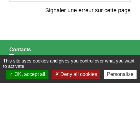
Signaler une erreur sur cette page
Contacts
This site uses cookies and gives you control over what you want
Mairie de Brains
to activate
2 place de la Mairie
OK, accept all
Deny all cookies
Personalize
44830 Brains - FRANCE
+33 2 40 65 51 30
Contact par formulaire
Horaires d'ouverture:
Lundi : 14h - 17h
Mardi : 8h30 - 13h / 14h - 17h
Mercredi : 8h30 - 13h