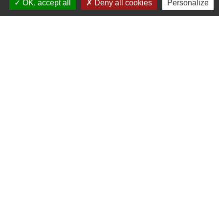
OK, accept all
Deny all cookies
Personalize
Jeudi : 8h30 - 13h
Vendredi : 8h30 - 13h / 14h - 17h
Accueil téléphonique
du lundi au vendredi de
8h30 à 13h et de 14h à 17h
Liens
Bibliothèque municipale de Brains
Nantes Métropole
Département Loire-Atlantique
Région Pays de la Loire
Préfecture de la Loire-Atlantique