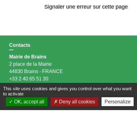
Signaler une erreur sur cette page
Contacts
Mairie de Brains
2 place de la Mairie
44830 Brains - FRANCE
+33 2 40 65 51 30
Contact par formulaire
This site uses cookies and gives you control over what you want
to activate
Horaires d'ouverture:
OK, accept all
Deny all cookies
Personalize
Lundi : 14h - 17h
Mardi : 8h30 - 13h / 14h - 17h
Mercredi : 8h30 - 13h