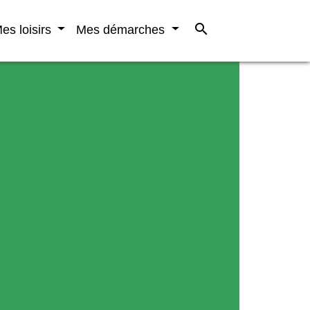
search
es loisirs
Mes démarches