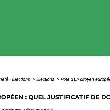
neté - Élections
>
Élections
>
Vote d'un citoyen européen
OPÉEN : QUEL JUSTIFICATIF DE D
e et administrative (Première ministre)