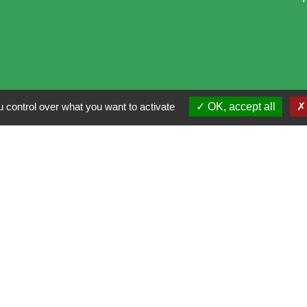
 control over what you want to activate
OK, accept all
i
alité
-
Accessibilité
-
Plan du site
-
Gestion des cookie
Site créé en partenariat avec Réseau des Communes