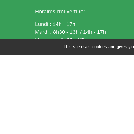
Horaires d'ouverture:
Lundi : 14h - 17h
Mardi : 8h30 - 13h / 14h - 17h
Mercredi : 8h30 - 13h
This site uses cookies and gives you
Jeudi : 8h30 - 13h
Vendredi : 8h30 - 13h / 14h - 17h
Accueil téléphonique
du lundi au vendred
de 8h30 à 13h et de 14h à 17h
Mentions légales
-
Politique de confidenti