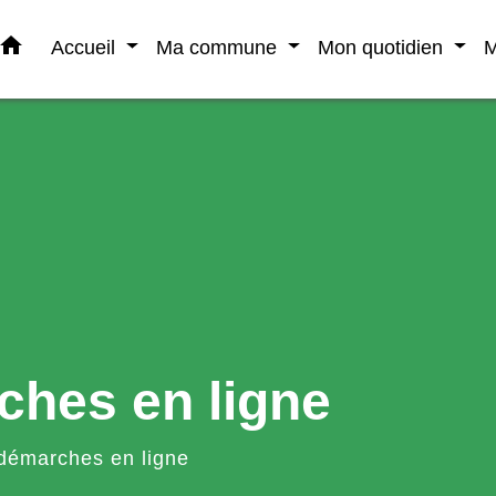
home
Accueil
Ma commune
Mon quotidien
M
ches en ligne
démarches en ligne