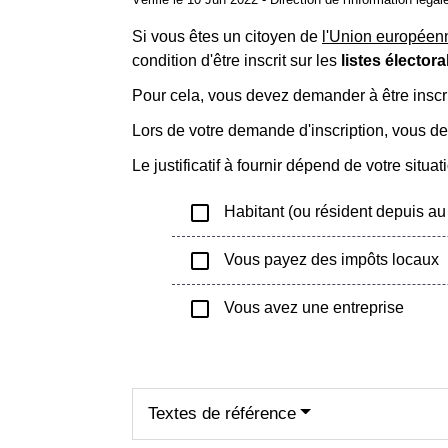
Si vous êtes un citoyen de
l'Union européen
condition d'être inscrit sur les
listes électo
Pour cela, vous devez demander à être inscri
Lors de votre demande d'inscription, vous dev
Le justificatif à fournir dépend de votre situ
check_box_outline_blank
Habitant (ou résident depuis au
check_box_outline_blank
Vous payez des impôts locaux
check_box_outline_blank
Vous avez une entreprise
Textes de référence