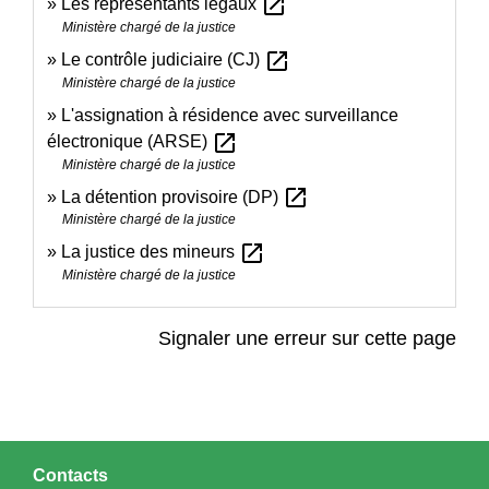
open_in_new
Les représentants légaux
Ministère chargé de la justice
open_in_new
Le contrôle judiciaire (CJ)
Ministère chargé de la justice
L'assignation à résidence avec surveillance
open_in_new
électronique (ARSE)
Ministère chargé de la justice
open_in_new
La détention provisoire (DP)
Ministère chargé de la justice
open_in_new
La justice des mineurs
Ministère chargé de la justice
Signaler une erreur sur cette page
Contacts