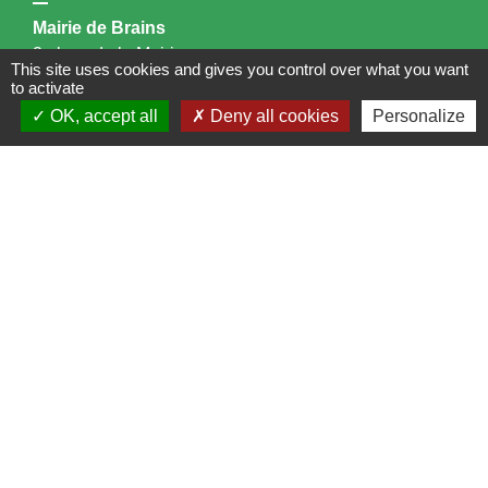
Mairie de Brains
2 place de la Mairie
This site uses cookies and gives you control over what you want
44830 Brains - FRANCE
to activate
+33 2 40 65 51 30
OK, accept all
Deny all cookies
Personalize
Contact par formulaire
Horaires d'ouverture:
Lundi : 14h - 17h
Mardi : 8h30 - 13h / 14h - 17h
Mercredi : 8h30 - 13h
Jeudi : 8h30 - 13h
Vendredi : 8h30 - 13h / 14h - 17h
Accueil téléphonique
du lundi au vendredi de
8h30 à 13h et de 14h à 17h