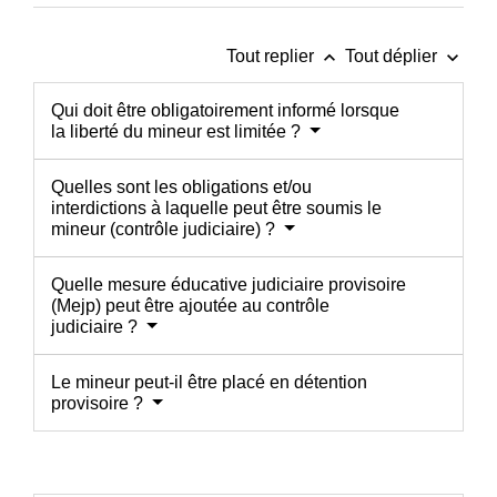
keyboard_arrow_up
keyboard_arrow_down
Tout replier
Tout déplier
Qui doit être obligatoirement informé lorsque
la liberté du mineur est limitée ?
Quelles sont les obligations et/ou
interdictions à laquelle peut être soumis le
mineur (contrôle judiciaire) ?
Quelle mesure éducative judiciaire provisoire
(Mejp) peut être ajoutée au contrôle
judiciaire ?
Le mineur peut-il être placé en détention
provisoire ?