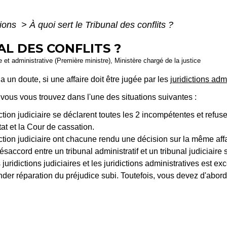
tions
>
À quoi sert le Tribunal des conflits ?
AL DES CONFLITS ?
le et administrative (Première ministre), Ministère chargé de la justice
y a un doute, si une affaire doit être jugée par les
juridictions adm
i vous vous trouvez dans l'une des situations suivantes :
ction judiciaire se déclarent toutes les 2 incompétentes et refusen
tat et la Cour de cassation.
iction judiciaire ont chacune rendu une décision sur la même affa
saccord entre un tribunal administratif et un tribunal judiciaire 
uridictions judiciaires et les juridictions administratives est ex
r réparation du préjudice subi. Toutefois, vous devez d'abord 