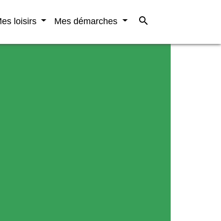
search
es loisirs
Mes démarches