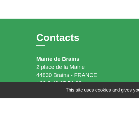
Contacts
Mairie de Brains
2 place de la Mairie
44830 Brains - FRANCE
+33 2 40 65 51 30
This site uses cookies and gives you
Contact par formulaire
Horaires d'ouverture:
Lundi : 14h - 17h
Mardi : 8h30 - 13h / 14h - 17h
Mercredi : 8h30 - 13h