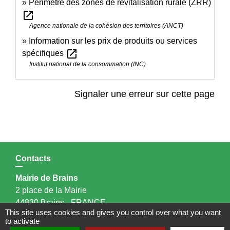
Périmètre des zones de revitalisation rurale (ZRR)
open_in_new
Agence nationale de la cohésion des territoires (ANCT)
Information sur les prix de produits ou services
open_in_new
spécifiques
Institut national de la consommation (INC)
Signaler une erreur sur cette page
Contacts
Mairie de Brains
2 place de la Mairie
44830 Brains - FRANCE
This site uses cookies and gives you control over what you want
+33 2 40 65 51 30
to activate
Contact par formulaire