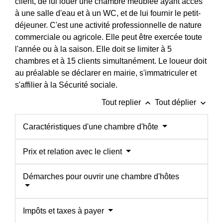
client, de lui louer une chambre meublée ayant accès
à une salle d'eau et à un WC, et de lui fournir le petit-
déjeuner. C'est une activité professionnelle de nature
commerciale ou agricole. Elle peut être exercée toute
l'année ou à la saison. Elle doit se limiter à 5
chambres et à 15 clients simultanément. Le loueur doit
au préalable se déclarer en mairie, s'immatriculer et
s'affilier à la Sécurité sociale.
keyboard_arrow_up
keyboard_arrow_down
Tout replier
Tout déplier
Caractéristiques d'une chambre d'hôte
Prix et relation avec le client
Démarches pour ouvrir une chambre d'hôtes
Impôts et taxes à payer