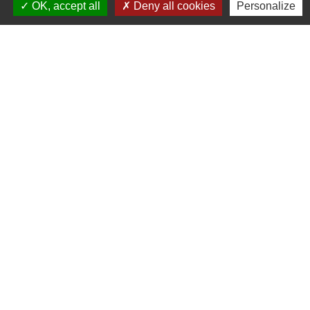
OK, accept all
Deny all cookies
Personalize
Horaires d'ouverture:
Lundi : 14h - 17h
Mardi : 8h30 - 13h / 14h - 17h
Mercredi : 8h30 - 13h
Jeudi : 8h30 - 13h
Vendredi : 8h30 - 13h / 14h - 17h
Accueil téléphonique
du lundi au vendredi de
8h30 à 13h et de 14h à 17h
Liens
Bibliothèque municipale de Brains