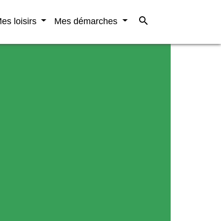
search
es loisirs
Mes démarches