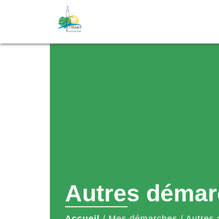
Autres démar
Accueil
/
Mes démarches
/
Autres 