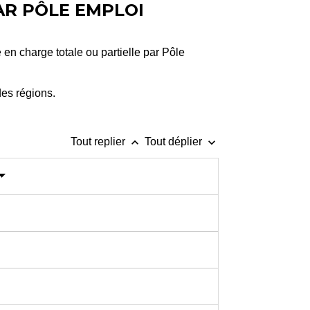
AR PÔLE EMPLOI
 en charge totale ou partielle par Pôle
des régions.
keyboard_arrow_up
keyboard_arrow_down
Tout replier
Tout déplier