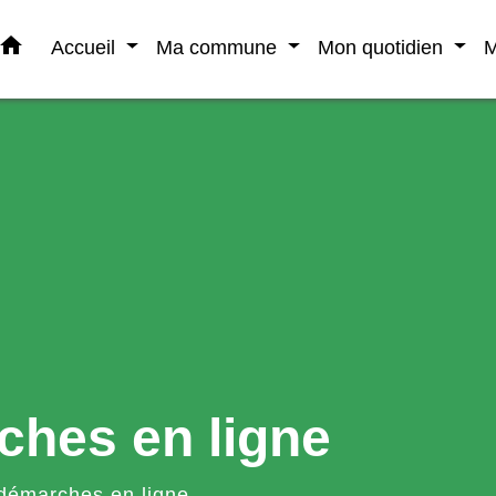
home
Accueil
Ma commune
Mon quotidien
M
ches en ligne
démarches en ligne