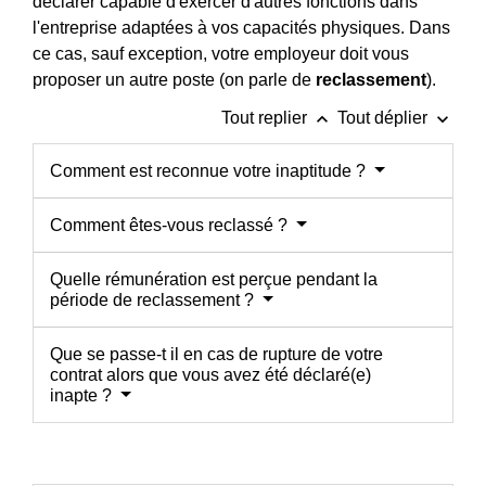
déclarer capable d'exercer d'autres fonctions dans
l'entreprise adaptées à vos capacités physiques. Dans
ce cas, sauf exception, votre employeur doit vous
proposer un autre poste (on parle de
reclassement
).
keyboard_arrow_up
keyboard_arrow_down
Tout replier
Tout déplier
Comment est reconnue votre inaptitude ?
Comment êtes-vous reclassé ?
Quelle rémunération est perçue pendant la
période de reclassement ?
Que se passe-t il en cas de rupture de votre
contrat alors que vous avez été déclaré(e)
inapte ?