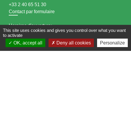
+33 2 40 65 51 30
Contact par formulaire
Horaires d'ouverture:
This site uses cookies and gives you control over what you want
to activate
Lundi : 14h - 17h
OK, accept all
Deny all cookies
Personalize
Mardi : 8h30 - 13h / 14h - 17h
Mercredi : 8h30 - 13h
Jeudi : 8h30 - 13h
Vendredi : 8h30 - 13h / 14h - 17h
Accueil téléphonique
du lundi au vendredi de
8h30 à 13h et de 14h à 17h
Liens