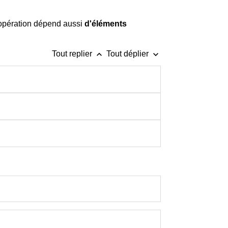
 opération dépend aussi
d'éléments
keyboard_arrow_up
keyboard_arrow_down
Tout replier
Tout déplier