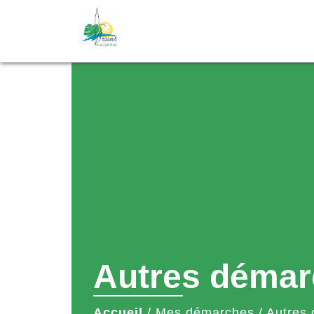
Autres démar
Accueil
/
Mes démarches
/
Autres 