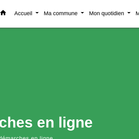
home
Accueil
Ma commune
Mon quotidien
M
ches en ligne
démarches en ligne