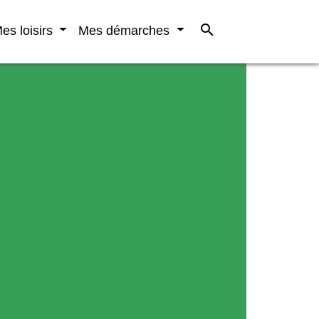
search
es loisirs
Mes démarches