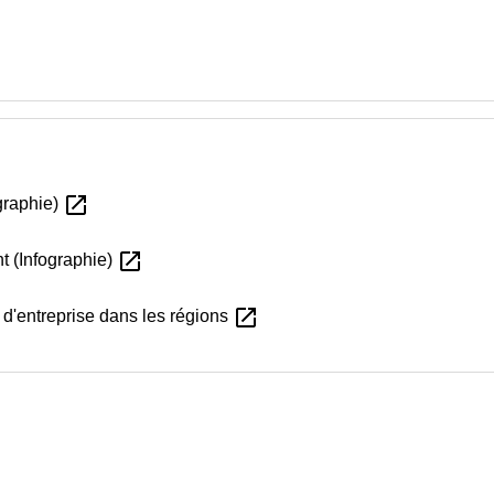
open_in_new
ographie)
open_in_new
 (Infographie)
open_in_new
 d'entreprise dans les régions