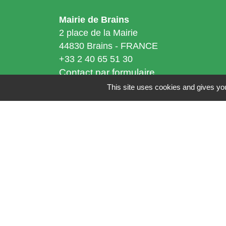
Mairie de Brains
2 place de la Mairie
44830 Brains - FRANCE
+33 2 40 65 51 30
Contact par formulaire
This site uses cookies and gives you
Horaires d'ouverture:
Lundi : 14h - 17h
Mardi : 8h30 - 13h / 14h - 17h
Mercredi : 8h30 - 13h
Jeudi : 8h30 - 13h
Vendredi : 8h30 - 13h / 14h - 17h
Accueil téléphonique
du lundi au vendred
de 8h30 à 13h et de 14h à 17h