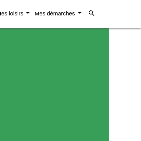
search
es loisirs
Mes démarches