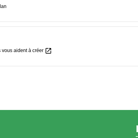
plan
open_in_new
 vous aident à créer