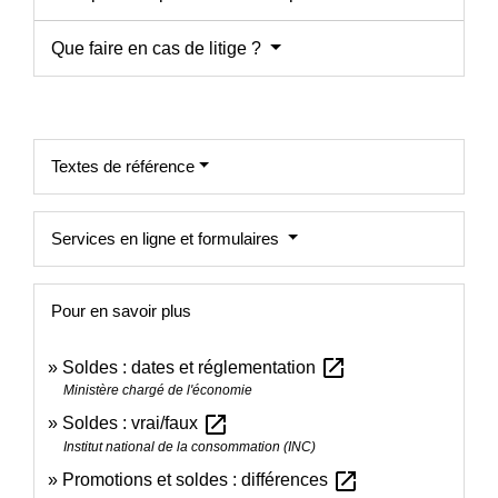
Que faire en cas de litige ?
Textes de référence
Services en ligne et formulaires
Pour en savoir plus
open_in_new
Soldes : dates et réglementation
Ministère chargé de l'économie
open_in_new
Soldes : vrai/faux
Institut national de la consommation (INC)
open_in_new
Promotions et soldes : différences