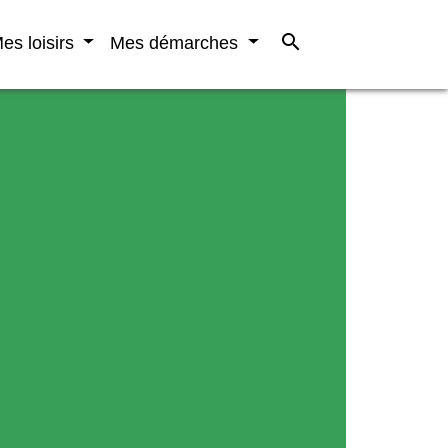
search
es loisirs
Mes démarches