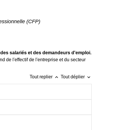
fessionnelle (CFP)
 des salariés et des demandeurs d'emploi.
 de l'effectif de l'entreprise et du secteur
keyboard_arrow_up
keyboard_arrow_down
Tout replier
Tout déplier