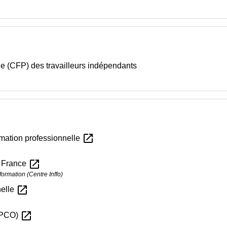
lle (CFP) des travailleurs indépendants
open_in_new
rmation professionnelle
open_in_new
n France
formation (Centre Inffo)
open_in_new
nelle
open_in_new
(OPCO)