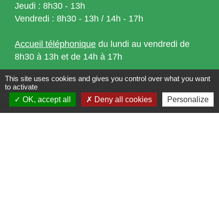
Jeudi : 8h30 - 13h
Vendredi : 8h30 - 13h / 14h - 17h
Accueil téléphonique
du lundi au vendredi de
8h30 à 13h et de 14h à 17h
This site uses cookies and gives you control over what you want
to activate
OK, accept all
Deny all cookies
Personalize
Liens
Bibliothèque municipale de Brains
Nantes Métropole
Département Loire-Atlantique
Région Pays de la Loire
Préfecture de la Loire-Atlantique
Mentions légales
-
Politique de confidentialité
-