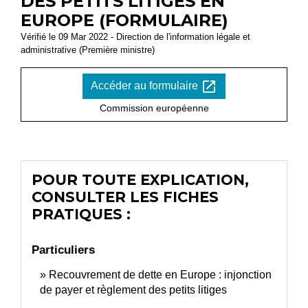
DES PETITS LITIGES EN
EUROPE (FORMULAIRE)
Vérifié le 09 Mar 2022 - Direction de l'information légale et
administrative (Première ministre)
open_in_new
Accéder au formulaire
Commission européenne
POUR TOUTE EXPLICATION,
CONSULTER LES FICHES
PRATIQUES :
Particuliers
Recouvrement de dette en Europe : injonction
de payer et règlement des petits litiges