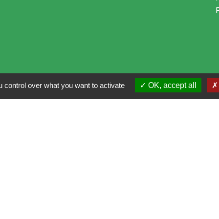
 control over what you want to activate
OK, accept all
i
alité
-
Accessibilité
-
Plan du site
-
Gestion des cookie