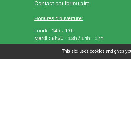
Contact par formulaire
Horaires d'ouverture:
Lundi : 14h - 17h
Mardi : 8h30 - 13h / 14h - 17h
Mercredi : 8h30 - 13h
This site uses cookies and gives you
Jeudi : 8h30 - 13h
Vendredi : 8h30 - 13h / 14h - 17h
Accueil téléphonique
du lundi au vendred
de 8h30 à 13h et de 14h à 17h
Mentions légales
-
Politique de confidenti