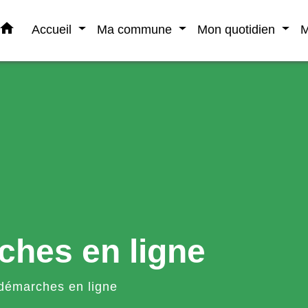
home
Accueil
Ma commune
Mon quotidien
M
ches en ligne
démarches en ligne