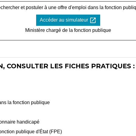
chercher et postuler à une offre d'emploi dans la fonction publi
open_in_new
Accéder au simulateur
Ministère chargé de la fonction publique
, CONSULTER LES FICHES PRATIQUES :
ans la fonction publique
ionnaire handicapé
onction publique d'État (FPE)