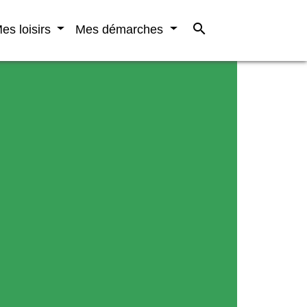
search
es loisirs
Mes démarches