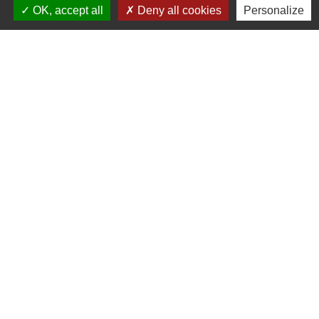
8h30 à 13h et de 14h à 17h
OK, accept all
Deny all cookies
Personalize
Liens
Bibliothèque municipale de Brains
Nantes Métropole
Département Loire-Atlantique
Région Pays de la Loire
Préfecture de la Loire-Atlantique
Mentions légales
-
Politique de confidentialité
-
Accessibilité
-
Plan du site
-
Gestion des cookies
Site créé en partenariat avec Réseau des Communes