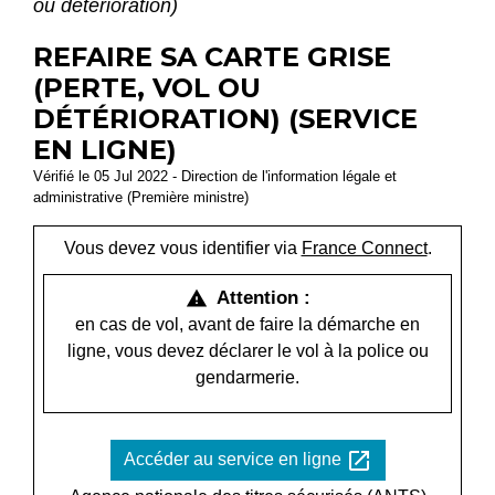
ou détérioration)
REFAIRE SA CARTE GRISE
(PERTE, VOL OU
DÉTÉRIORATION) (SERVICE
EN LIGNE)
Vérifié le 05 Jul 2022 - Direction de l'information légale et
administrative (Première ministre)
Vous devez vous identifier via
France Connect
.
Attention :
warning
en cas de vol, avant de faire la démarche en
ligne, vous devez déclarer le vol à la police ou
gendarmerie.
open_in_new
Accéder au service en ligne