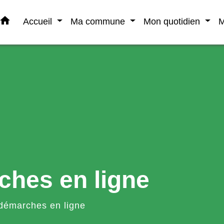
home
Accueil
Ma commune
Mon quotidien
M
ches en ligne
démarches en ligne