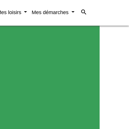
search
es loisirs
Mes démarches