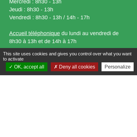
Mercredi : 8h30 - 13h
Jeudi : 8h30 - 13h
Vendredi : 8h30 - 13h / 14h - 17h
Accueil téléphonique
du lundi au vendredi de
8h30 à 13h et de 14h à 17h
This site uses cookies and gives you control over what you want
to activate
OK, accept all
Deny all cookies
Personalize
Liens
Bibliothèque municipale de Brains
Nantes Métropole
Département Loire-Atlantique
Région Pays de la Loire
Préfecture de la Loire-Atlantique