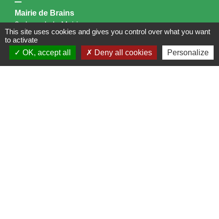
Mairie de Brains
2 place de la Mairie
This site uses cookies and gives you control over what you want
44830 Brains - FRANCE
to activate
+33 2 40 65 51 30
OK, accept all
Deny all cookies
Personalize
Contact par formulaire
Horaires d'ouverture:
Lundi : 14h - 17h
Mardi : 8h30 - 13h / 14h - 17h
Mercredi : 8h30 - 13h
Jeudi : 8h30 - 13h
Vendredi : 8h30 - 13h / 14h - 17h
Accueil téléphonique
du lundi au vendredi de
8h30 à 13h et de 14h à 17h