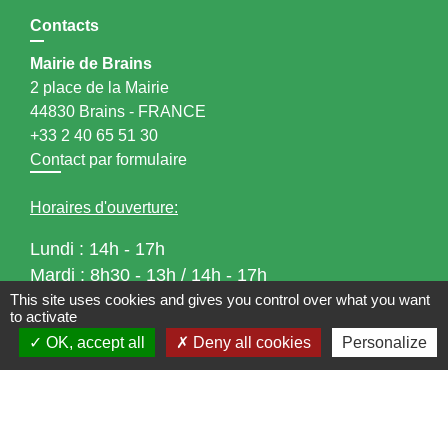
Contacts
Mairie de Brains
2 place de la Mairie
44830 Brains - FRANCE
+33 2 40 65 51 30
Contact par formulaire
Horaires d'ouverture:
Lundi : 14h - 17h
Mardi : 8h30 - 13h / 14h - 17h
This site uses cookies and gives you control over what you want
Mercredi : 8h30 - 13h
to activate
Jeudi : 8h30 - 13h
OK, accept all
Deny all cookies
Personalize
Vendredi : 8h30 - 13h / 14h - 17h
Accueil téléphonique
du lundi au vendredi de
8h30 à 13h et de 14h à 17h