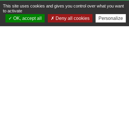
Lundi : 14h - 17h
This site uses cookies and gives you control over what you want
to activate
Mardi : 8h30 - 13h / 14h - 17h
OK, accept all
Deny all cookies
Personalize
Mercredi : 8h30 - 13h
Jeudi : 8h30 - 13h
Vendredi : 8h30 - 13h / 14h - 17h
Accueil téléphonique
du lundi au vendredi de
8h30 à 13h et de 14h à 17h
Liens
Bibliothèque municipale de Brains
Nantes Métropole
Département Loire-Atlantique
Région Pays de la Loire