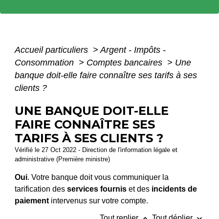
Accueil particuliers
>
Argent - Impôts -
Consommation
>
Comptes bancaires
>
Une
banque doit-elle faire connaître ses tarifs à ses
clients ?
UNE BANQUE DOIT-ELLE
FAIRE CONNAÎTRE SES
TARIFS À SES CLIENTS ?
Vérifié le 27 Oct 2022 - Direction de l'information légale et
administrative (Première ministre)
Oui
. Votre banque doit vous communiquer la
tarification des
services fournis
et des
incidents de
paiement
intervenus sur votre compte.
keyboard_arrow_up
keyboard_arrow_down
Tout replier
Tout déplier