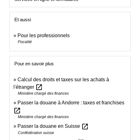
Et aussi
Pour les professionnels
Fiscalité
Pour en savoir plus
Calcul des droits et taxes sur les achats à
open_in_new
l'étranger
Ministère chargé des finances
Passer la douane à Andorre : taxes et franchises
open_in_new
Ministère chargé des finances
open_in_new
Passer la douane en Suisse
Confédération suisse