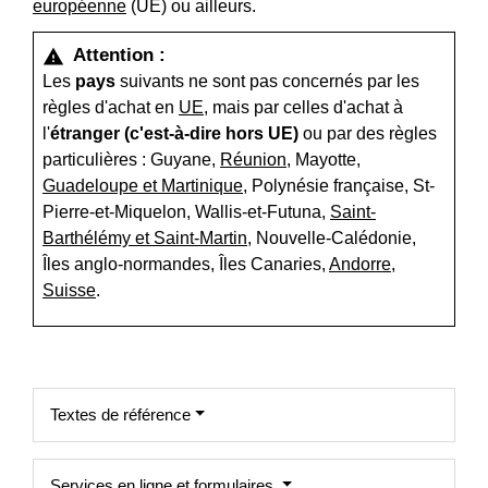
européenne
(UE) ou ailleurs.
Attention :
warning
Les
pays
suivants ne sont pas concernés par les
règles d'achat en
UE
, mais par celles d'achat à
l'
étranger (c'est-à-dire hors UE)
ou par des règles
particulières : Guyane,
Réunion
, Mayotte,
Guadeloupe et Martinique
, Polynésie française, St-
Pierre-et-Miquelon, Wallis-et-Futuna,
Saint-
Barthélémy et Saint-Martin
, Nouvelle-Calédonie,
Îles anglo-normandes, Îles Canaries,
Andorre
,
Suisse
.
Textes de référence
Services en ligne et formulaires