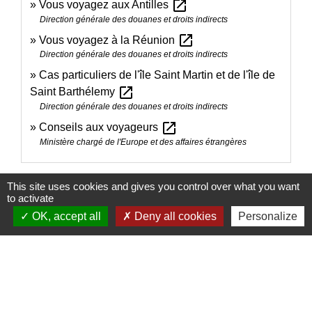
open_in_new
Vous voyagez aux Antilles
Direction générale des douanes et droits indirects
open_in_new
Vous voyagez à la Réunion
Direction générale des douanes et droits indirects
Cas particuliers de l'île Saint Martin et de l'île de
open_in_new
Saint Barthélemy
Direction générale des douanes et droits indirects
open_in_new
Conseils aux voyageurs
Ministère chargé de l'Europe et des affaires étrangères
Signaler une erreur sur cette page
This site uses cookies and gives you control over what you want
to activate
OK, accept all
Deny all cookies
Personalize
Contacts
Mairie de Brains