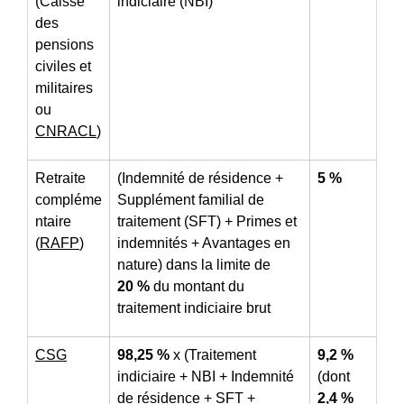
(Caisse
indiciaire (NBI)
des
pensions
civiles et
militaires
ou
CNRACL
)
Retraite
(Indemnité de résidence +
5 %
compléme
Supplément familial de
ntaire
traitement (SFT) + Primes et
(
RAFP
)
indemnités + Avantages en
nature) dans la limite de
20 %
du montant du
traitement indiciaire brut
CSG
98,25 %
x (Traitement
9,2 %
indiciaire + NBI + Indemnité
(dont
de résidence + SFT +
2,4 %