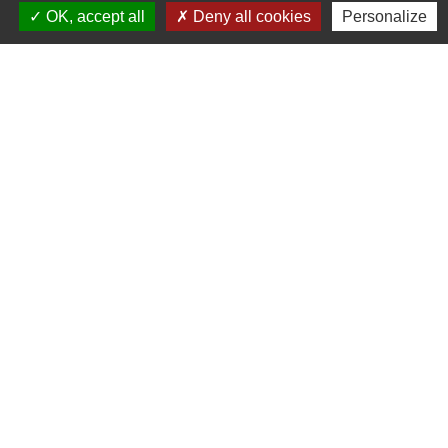
Contact par formulaire
OK, accept all
Deny all cookies
Personalize
Horaires d'ouverture:
Lundi : 14h - 17h
Mardi : 8h30 - 13h / 14h - 17h
Mercredi : 8h30 - 13h
Jeudi : 8h30 - 13h
Vendredi : 8h30 - 13h / 14h - 17h
Accueil téléphonique
du lundi au vendredi de
8h30 à 13h et de 14h à 17h
Liens
Bibliothèque municipale de Brains