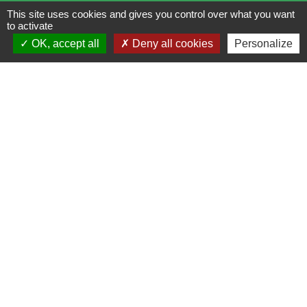
Lundi : 14h - 17h
This site uses cookies and gives you control over what you want
to activate
Mardi : 8h30 - 13h / 14h - 17h
OK, accept all
Deny all cookies
Personalize
Mercredi : 8h30 - 13h
Jeudi : 8h30 - 13h
Vendredi : 8h30 - 13h / 14h - 17h
Accueil téléphonique
du lundi au vendredi de
8h30 à 13h et de 14h à 17h
Liens
Bibliothèque municipale de Brains
Nantes Métropole
Département Loire-Atlantique
Région Pays de la Loire