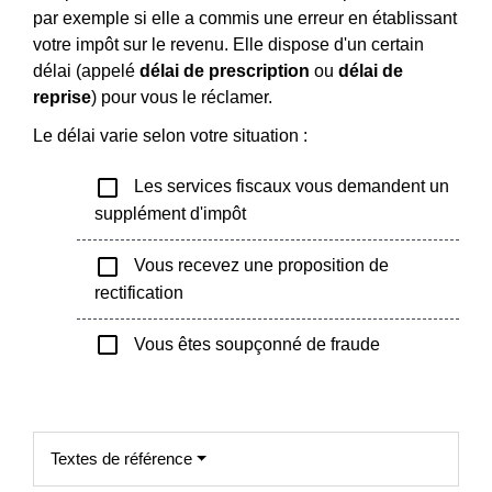
par exemple si elle a commis une erreur en établissant
votre impôt sur le revenu. Elle dispose d'un certain
délai (appelé
délai de prescription
ou
délai de
reprise
) pour vous le réclamer.
Le délai varie selon votre situation :
check_box_outline_blank
Les services fiscaux vous demandent un
supplément d'impôt
check_box_outline_blank
Vous recevez une proposition de
rectification
check_box_outline_blank
Vous êtes soupçonné de fraude
Textes de référence