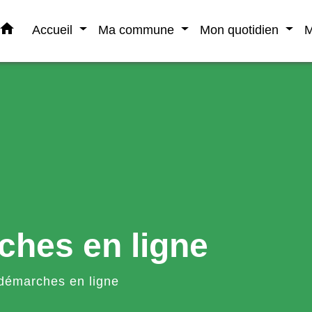
home
Accueil
Ma commune
Mon quotidien
M
ches en ligne
démarches en ligne