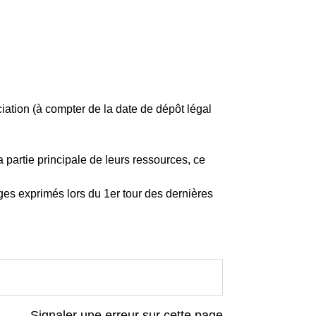
tion (à compter de la date de dépôt légal
a partie principale de leurs ressources, ce
ges exprimés lors du 1
er
tour des dernières
Signaler une erreur sur cette page