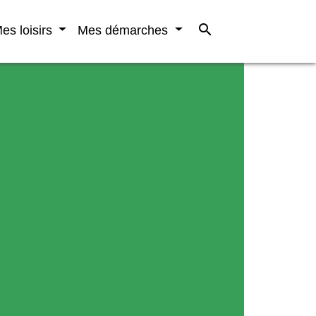
search
es loisirs
Mes démarches