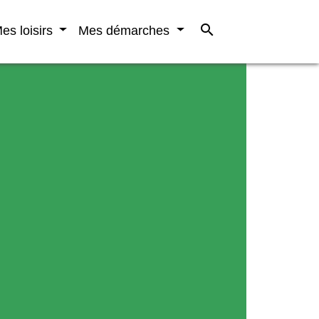
search
es loisirs
Mes démarches