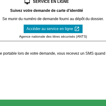
desktop_mac
SERVICE EN LIGNE
Suivez votre demande de carte d'identité
Se munir du numéro de demande fourni au dépôt du dossier.
open_in_new
Accéder au service en ligne
Agence nationale des titres sécurisés (ANTS)
 portable lors de votre demande, vous recevez un SMS quand la