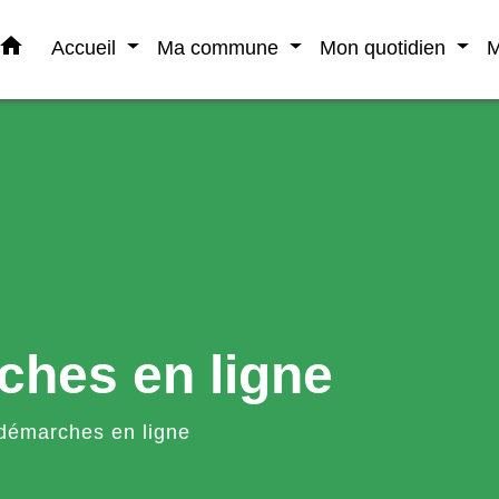
home
Accueil
Ma commune
Mon quotidien
M
ches en ligne
démarches en ligne