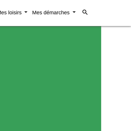
search
es loisirs
Mes démarches