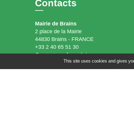
Contacts
Mairie de Brains
2 place de la Mairie
44830 Brains - FRANCE
+33 2 40 65 51 30
Contact par formulaire
This site uses cookies and gives you
Horaires d'ouverture:
Lundi : 14h - 17h
Mardi : 8h30 - 13h / 14h - 17h
Mercredi : 8h30 - 13h
Jeudi : 8h30 - 13h
Vendredi : 8h30 - 13h / 14h - 17h
Accueil téléphonique
du lundi au vendred