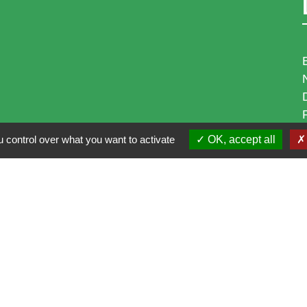
 control over what you want to activate
OK, accept all
i