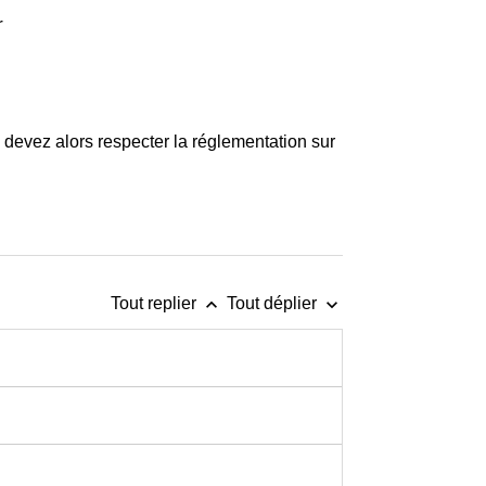
r
s devez alors respecter la réglementation sur
keyboard_arrow_up
keyboard_arrow_down
Tout replier
Tout déplier