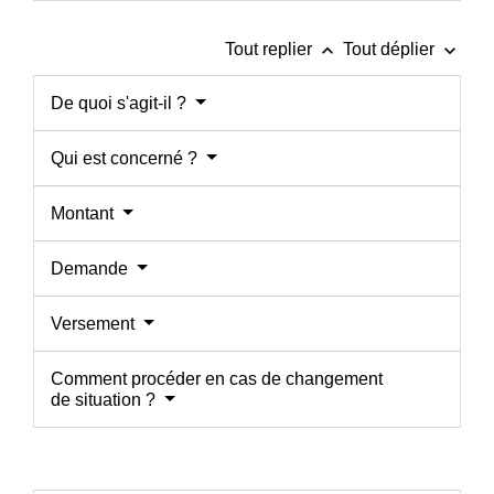
keyboard_arrow_up
keyboard_arrow_down
Tout replier
Tout déplier
De quoi s'agit-il ?
Qui est concerné ?
Montant
Demande
Versement
Comment procéder en cas de changement
de situation ?