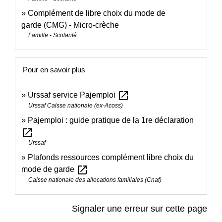
Complément de libre choix du mode de
garde (CMG) - Micro-crèche
Famille - Scolarité
Pour en savoir plus
open_in_new
Urssaf service Pajemploi
Urssaf Caisse nationale (ex-Acoss)
Pajemploi : guide pratique de la 1re déclaration
open_in_new
Urssaf
Plafonds ressources complément libre choix du
open_in_new
mode de garde
Caisse nationale des allocations familiales (Cnaf)
Signaler une erreur sur cette page