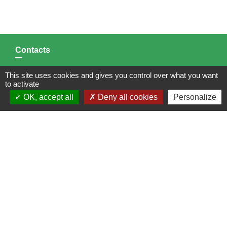
Contacts
Mairie de Brains
This site uses cookies and gives you control over what you want
2 place de la Mairie
to activate
44830 Brains - FRANCE
OK, accept all
Deny all cookies
Personalize
+33 2 40 65 51 30
Contact par formulaire
Horaires d'ouverture:
Lundi : 14h - 17h
Mardi : 8h30 - 13h / 14h - 17h
Mercredi : 8h30 - 13h
Jeudi : 8h30 - 13h
Vendredi : 8h30 - 13h / 14h - 17h