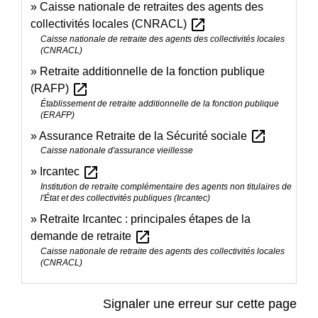
Caisse nationale de retraites des agents des
open_in_new
collectivités locales (CNRACL)
Caisse nationale de retraite des agents des collectivités locales
(CNRACL)
Retraite additionnelle de la fonction publique
open_in_new
(RAFP)
Établissement de retraite additionnelle de la fonction publique
(ERAFP)
open_in_new
Assurance Retraite de la Sécurité sociale
Caisse nationale d'assurance vieillesse
open_in_new
Ircantec
Institution de retraite complémentaire des agents non titulaires de
l'État et des collectivités publiques (Ircantec)
Retraite Ircantec : principales étapes de la
open_in_new
demande de retraite
Caisse nationale de retraite des agents des collectivités locales
(CNRACL)
Signaler une erreur sur cette page