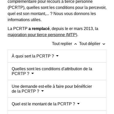
complémentaire pour recours à tierce personne
(PCRTP), quelles sont les conditions pour la percevoir,
quel est son montant,... ? Nous vous donnons les
informations utiles.
La PCRTP
a remplacé
, depuis le
er
mars 2013, la
majoration pour tierce personne (MTP)
.
keyboard_arrow_up
keyboard_arrow_down
Tout replier
Tout déplier
À quoi sert la PCRTP ?
Quelles sont les conditions d'attribution de la
PCRTP ?
Une demande est-elle à faire pour bénéficier
de la PCRTP ?
Quel est le montant de la PCRTP ?