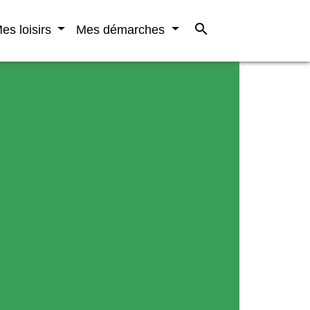
search
es loisirs
Mes démarches