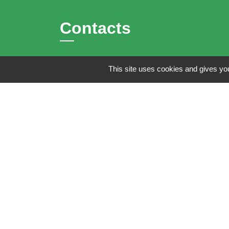
Contacts
Mairie de Brains
This site uses cookies and gives you
2 place de la Mairie
44830 Brains - FRANCE
+33 2 40 65 51 30
Contact par formulaire
Horaires d'ouverture:
Lundi : 14h - 17h
Mardi : 8h30 - 13h / 14h - 17h
Mercredi : 8h30 - 13h
Jeudi : 8h30 - 13h
Vendredi : 8h30 - 13h / 14h - 17h