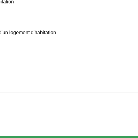
itation
d'un logement d'habitation
w