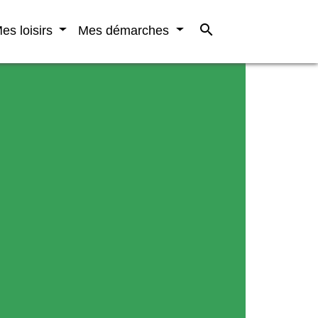
search
es loisirs
Mes démarches