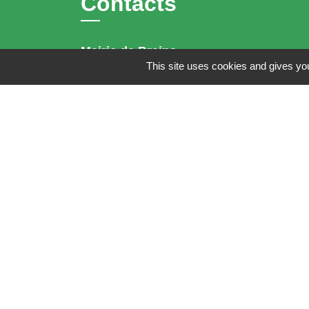
Contacts
Mairie de Brains
This site uses cookies and gives you
2 place de la Mairie
44830 Brains - FRANCE
+33 2 40 65 51 30
Contact par formulaire
Horaires d'ouverture:
Lundi : 14h - 17h
Mardi : 8h30 - 13h / 14h - 17h
Mercredi : 8h30 - 13h
Jeudi : 8h30 - 13h
Vendredi : 8h30 - 13h / 14h - 17h
Accueil téléphonique
du lundi au vendred