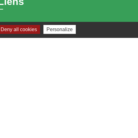
Liens
Bibliothèque municipale de Brains
Deny all cookies
Personalize
Nantes Métropole
Département Loire-Atlantique
Région Pays de la Loire
Préfecture de la Loire-Atlantique