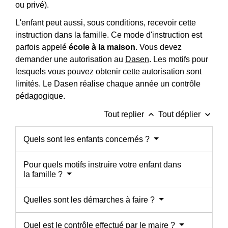
ou privé).
L'enfant peut aussi, sous conditions, recevoir cette
instruction dans la famille. Ce mode d'instruction est
parfois appelé
école à la maison
. Vous devez
demander une autorisation au
Dasen
. Les motifs pour
lesquels vous pouvez obtenir cette autorisation sont
limités. Le Dasen réalise chaque année un contrôle
pédagogique.
keyboard_arrow_up
keyboard_arrow_down
Tout replier
Tout déplier
Quels sont les enfants concernés ?
Pour quels motifs instruire votre enfant dans
la famille ?
Quelles sont les démarches à faire ?
Quel est le contrôle effectué par le maire ?