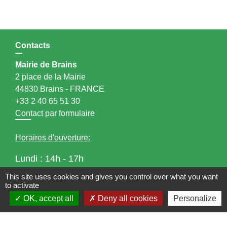
Contacts
Mairie de Brains
2 place de la Mairie
44830 Brains - FRANCE
+33 2 40 65 51 30
Contact par formulaire
Horaires d'ouverture:
Lundi : 14h - 17h
Mardi : 8h30 - 13h / 14h - 17h
This site uses cookies and gives you control over what you want
Mercredi : 8h30 - 13h
to activate
Jeudi : 8h30 - 13h
OK, accept all
Deny all cookies
Personalize
Vendredi : 8h30 - 13h / 14h - 17h