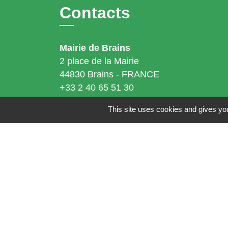
Contacts
Mairie de Brains
2 place de la Mairie
44830 Brains - FRANCE
+33 2 40 65 51 30
Contact par formulaire
This site uses cookies and gives you
Horaires d'ouverture:
Lundi : 14h - 17h
Mardi : 8h30 - 13h / 14h - 17h
Mercredi : 8h30 - 13h
Jeudi : 8h30 - 13h
Vendredi : 8h30 - 13h / 14h - 17h
Accueil téléphonique
du lundi au vendred