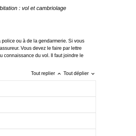
itation : vol et cambriolage
la police ou à de la gendarmerie. Si vous
assureur. Vous devez le faire par lettre
connaissance du vol. Il faut joindre le
keyboard_arrow_up
keyboard_arrow_down
Tout replier
Tout déplier