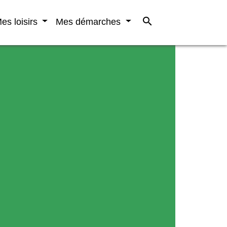
search
es loisirs
Mes démarches