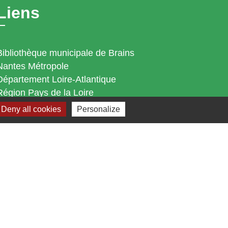
Liens
Bibliothèque municipale de Brains
Nantes Métropole
Département Loire-Atlantique
Région Pays de la Loire
Préfecture de la Loire-Atlantique
Deny all cookies
Personalize