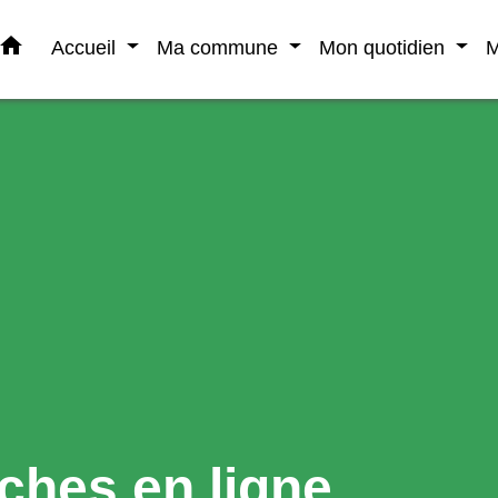
home
Accueil
Ma commune
Mon quotidien
M
ches en ligne