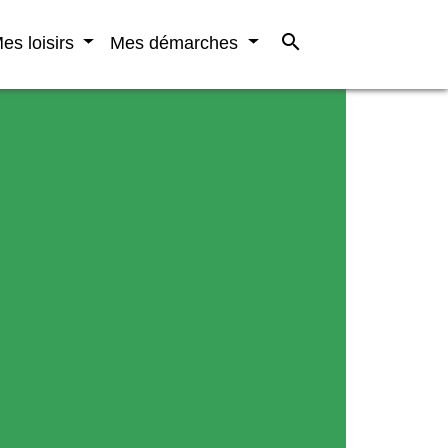
search
es loisirs
Mes démarches