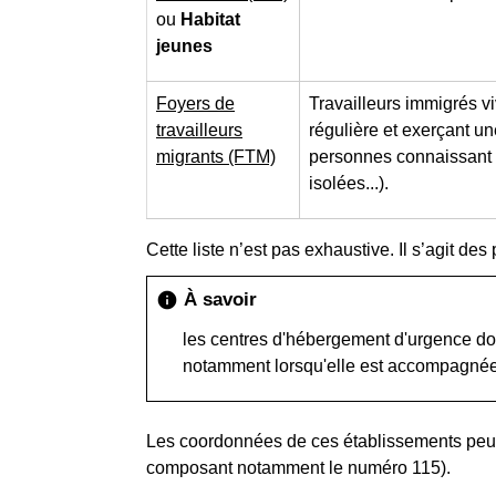
ou
Habitat
jeunes
Foyers de
Travailleurs immigrés vi
travailleurs
régulière et exerçant un
migrants (FTM)
personnes connaissant d
isolées...).
Cette liste n’est pas exhaustive. Il s’agit d
À savoir
info
les centres d'hébergement d'urgence doi
notamment lorsqu'elle est accompagné
Les coordonnées de ces établissements peuve
composant notamment le numéro 115).