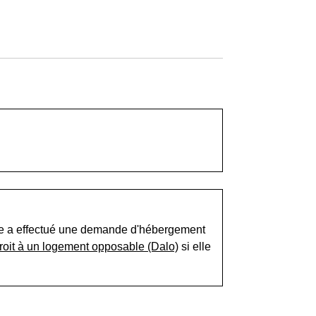
le a effectué une demande d'hébergement
roit à un logement opposable (Dalo)
si elle