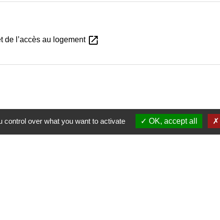
open_in_new
et de l’accès au logement
 control over what you want to activate
OK, accept all