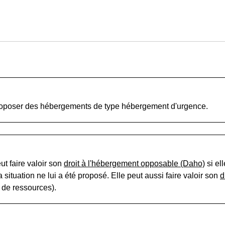
roposer des hébergements de type hébergement d'urgence.
ut faire valoir son
droit à l'hébergement opposable (Daho)
si el
tuation ne lui a été proposé. Elle peut aussi faire valoir son
d
 de ressources).