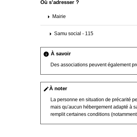
Où s’adresser ?
arrow_right
Mairie
arrow_right
Samu social - 115
À savoir
info
Des associations peuvent également p
À noter
edit
La personne en situation de précarité pe
mais qu'aucun hébergement adapté à sa si
remplit certaines conditions (notamment