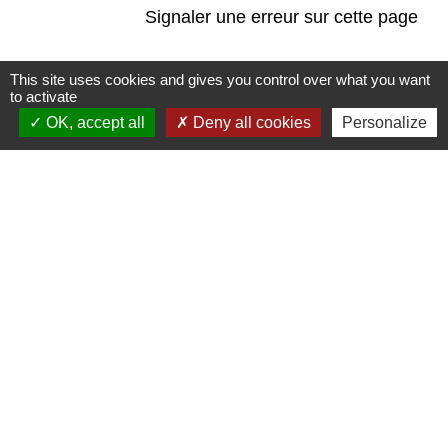
Signaler une erreur sur cette page
This site uses cookies and gives you control over what you want
to activate
OK, accept all
Deny all cookies
Personalize
Contacts
Mairie de Brains
2 place de la Mairie
44830 Brains - FRANCE
+33 2 40 65 51 30
Contact par formulaire
Horaires d'ouverture:
Lundi : 14h - 17h
Mardi : 8h30 - 13h / 14h - 17h
Mercredi : 8h30 - 13h
Jeudi : 8h30 - 13h