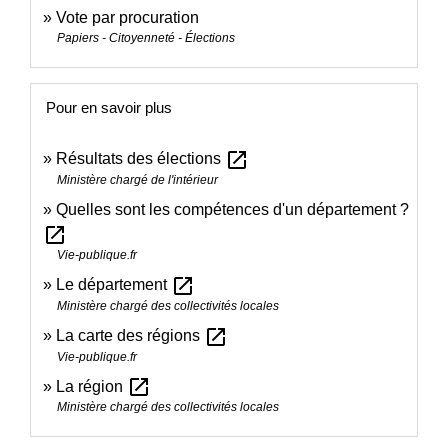
Vote par procuration
Papiers - Citoyenneté - Élections
Pour en savoir plus
open_in_new
Résultats des élections
Ministère chargé de l'intérieur
Quelles sont les compétences d'un département ?
open_in_new
Vie-publique.fr
open_in_new
Le département
Ministère chargé des collectivités locales
open_in_new
La carte des régions
Vie-publique.fr
open_in_new
La région
Ministère chargé des collectivités locales