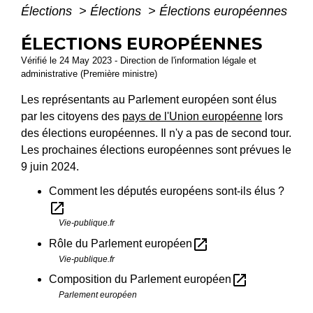
Élections
>
Élections
>
Élections européennes
ÉLECTIONS EUROPÉENNES
Vérifié le 24 May 2023 - Direction de l'information légale et
administrative (Première ministre)
Les représentants au Parlement européen sont élus
par les citoyens des
pays de l'Union européenne
lors
des élections européennes. Il n'y a pas de second tour.
Les prochaines élections européennes sont prévues le
9 juin 2024.
Comment les députés européens sont-ils élus ?
open_in_new
Vie-publique.fr
open_in_new
Rôle du Parlement européen
Vie-publique.fr
open_in_new
Composition du Parlement européen
Parlement européen