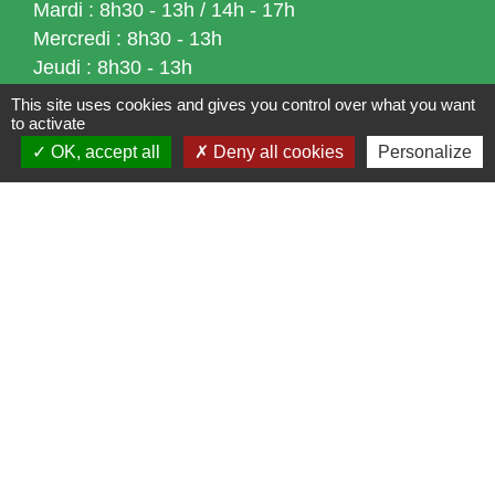
Mardi : 8h30 - 13h / 14h - 17h
Mercredi : 8h30 - 13h
Jeudi : 8h30 - 13h
Vendredi : 8h30 - 13h / 14h - 17h
This site uses cookies and gives you control over what you want
to activate
Accueil téléphonique
du lundi au vendredi de
OK, accept all
Deny all cookies
Personalize
8h30 à 13h et de 14h à 17h
Liens
Bibliothèque municipale de Brains
Nantes Métropole
Département Loire-Atlantique
Région Pays de la Loire
Préfecture de la Loire-Atlantique