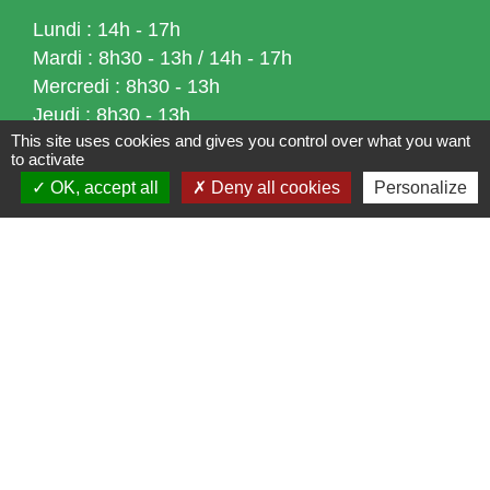
Lundi : 14h - 17h
Mardi : 8h30 - 13h / 14h - 17h
Mercredi : 8h30 - 13h
Jeudi : 8h30 - 13h
This site uses cookies and gives you control over what you want
Vendredi : 8h30 - 13h / 14h - 17h
to activate
OK, accept all
Deny all cookies
Personalize
Accueil téléphonique
du lundi au vendredi de
8h30 à 13h et de 14h à 17h
Liens
Bibliothèque municipale de Brains
Nantes Métropole
Département Loire-Atlantique