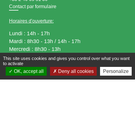
Contact par formulaire
Horaires d'ouverture:
Lundi : 14h - 17h
Mardi : 8h30 - 13h / 14h - 17h
Mercredi : 8h30 - 13h
Jeudi : 8h30 - 13h
This site uses cookies and gives you control over what you want
to activate
Vendredi : 8h30 - 13h / 14h - 17h
OK, accept all
Deny all cookies
Personalize
Accueil téléphonique
du lundi au vendredi de
8h30 à 13h et de 14h à 17h
Liens