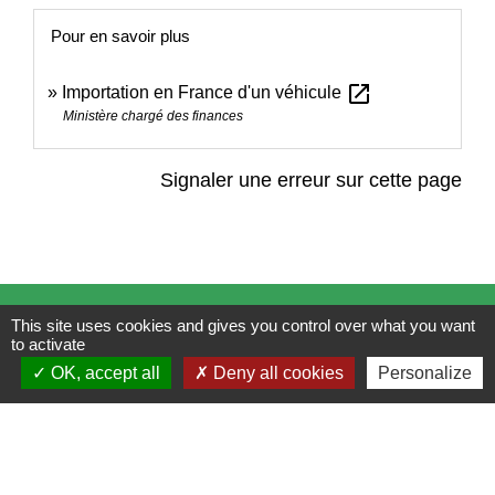
Pour en savoir plus
open_in_new
Importation en France d'un véhicule
Ministère chargé des finances
Signaler une erreur sur cette page
Contacts
This site uses cookies and gives you control over what you want
to activate
Mairie de Brains
OK, accept all
Deny all cookies
Personalize
2 place de la Mairie
44830 Brains - FRANCE
+33 2 40 65 51 30
Contact par formulaire