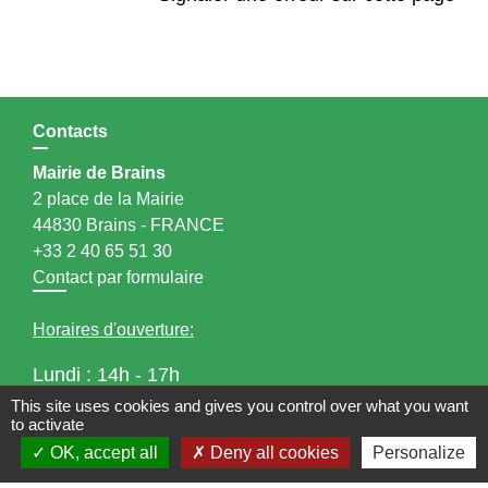
Contacts
Mairie de Brains
2 place de la Mairie
44830 Brains - FRANCE
+33 2 40 65 51 30
Contact par formulaire
Horaires d'ouverture:
Lundi : 14h - 17h
Mardi : 8h30 - 13h / 14h - 17h
This site uses cookies and gives you control over what you want
to activate
Mercredi : 8h30 - 13h
OK, accept all
Deny all cookies
Personalize
Jeudi : 8h30 - 13h